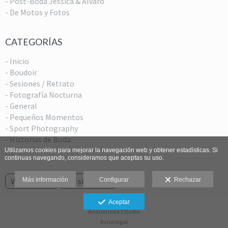
- Post-Boda Jéssica & Álvaro
- De Motos y Fotos
CATEGORÍAS
- Inicio
- Boudoir
- Sesiones / Retrato
- Fotografía Nocturna
- General
- Pequeños Momentos
- Sport Photography
- Historias de Boda
Utilizamos cookies para mejorar la navegación web y obtener estadísticas. Si
continuas navegando, consideramos que aceptas su uso.
Más información
Configurar
Rechazar
Ver anterior
Ver siguiente
Aceptar
Andromeda Estudio
Aviso legal