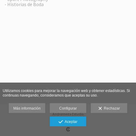
- Historias de Boda
Utilizamos cookies para mejorar la navegación web y obtener estadísticas. Si
continuas navegando, consideramos que aceptas su uso.
Más información
Configurar
Rechazar
Andromeda Estudio
Aviso legal
Aceptar